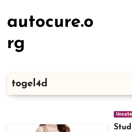
Lewati
ke
autocure.o
konten
rg
togel4d
Uncate
Stud