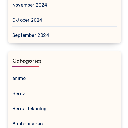
November 2024
Oktober 2024
September 2024
Categories
anime
Berita
Berita Teknologi
Buah-buahan