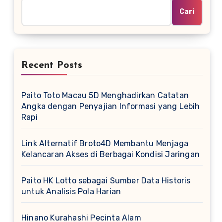
Cari
Recent Posts
Paito Toto Macau 5D Menghadirkan Catatan
Angka dengan Penyajian Informasi yang Lebih
Rapi
Link Alternatif Broto4D Membantu Menjaga
Kelancaran Akses di Berbagai Kondisi Jaringan
Paito HK Lotto sebagai Sumber Data Historis
untuk Analisis Pola Harian
Hinano Kurahashi Pecinta Alam