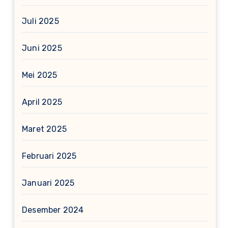
Juli 2025
Juni 2025
Mei 2025
April 2025
Maret 2025
Februari 2025
Januari 2025
Desember 2024