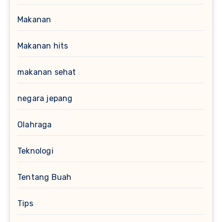
Makanan
Makanan hits
makanan sehat
negara jepang
Olahraga
Teknologi
Tentang Buah
Tips