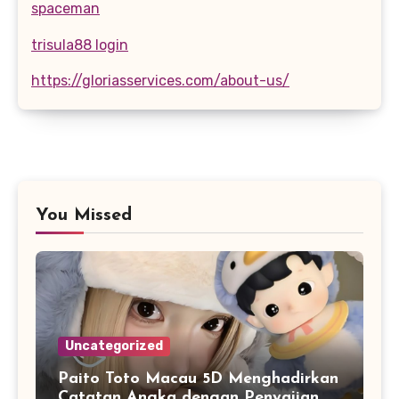
spaceman
trisula88 login
https://gloriasservices.com/about-us/
You Missed
Uncategorized
Paito Toto Macau 5D Menghadirkan
Catatan Angka dengan Penyajian