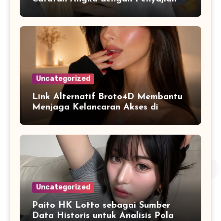
Informasi yang Lebih Rapi
Uncategorized
Link Alternatif Broto4D Membantu
Menjaga Kelancaran Akses di
Berbagai Kondisi Jaringan
Uncategorized
Paito HK Lotto sebagai Sumber
Data Historis untuk Analisis Pola