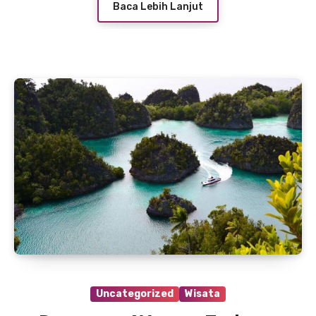
Baca Lebih Lanjut
Uncategorized
Wisata