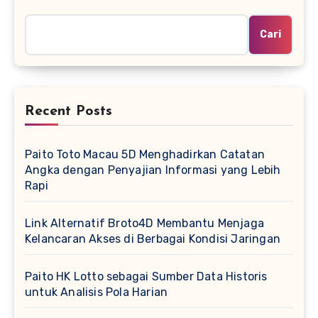
Cari
Recent Posts
Paito Toto Macau 5D Menghadirkan Catatan
Angka dengan Penyajian Informasi yang Lebih
Rapi
Link Alternatif Broto4D Membantu Menjaga
Kelancaran Akses di Berbagai Kondisi Jaringan
Paito HK Lotto sebagai Sumber Data Historis
untuk Analisis Pola Harian