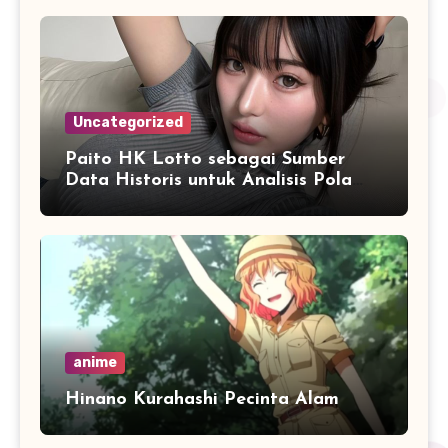
Uncategorized
Paito HK Lotto sebagai Sumber
Data Historis untuk Analisis Pola
Harian
anime
Hinano Kurahashi Pecinta Alam