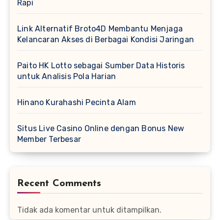
Rapi
Link Alternatif Broto4D Membantu Menjaga
Kelancaran Akses di Berbagai Kondisi Jaringan
Paito HK Lotto sebagai Sumber Data Historis
untuk Analisis Pola Harian
Hinano Kurahashi Pecinta Alam
Situs Live Casino Online dengan Bonus New
Member Terbesar
Recent Comments
Tidak ada komentar untuk ditampilkan.