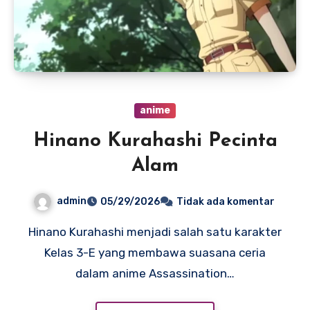
anime
Hinano Kurahashi Pecinta
Alam
admin
05/29/2026
Tidak ada komentar
Hinano Kurahashi menjadi salah satu karakter
Kelas 3-E yang membawa suasana ceria
dalam anime Assassination…