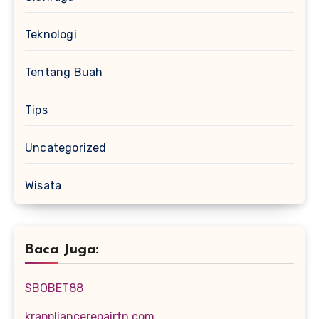
Teknologi
Tentang Buah
Tips
Uncategorized
Wisata
Baca Juga:
SBOBET88
krappliancerepairtn.com