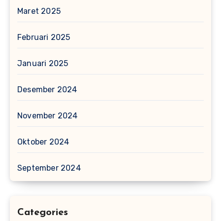
Maret 2025
Februari 2025
Januari 2025
Desember 2024
November 2024
Oktober 2024
September 2024
Categories