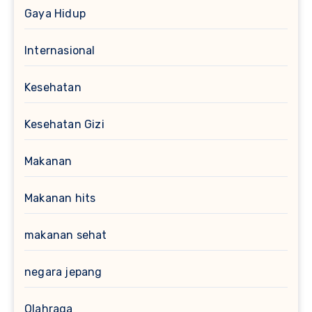
Gaya Hidup
Internasional
Kesehatan
Kesehatan Gizi
Makanan
Makanan hits
makanan sehat
negara jepang
Olahraga