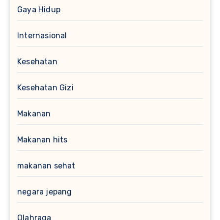
Gaya Hidup
Internasional
Kesehatan
Kesehatan Gizi
Makanan
Makanan hits
makanan sehat
negara jepang
Olahraga