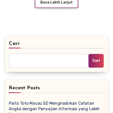
Baca Lebih Lanjut
Cari
Cari
Recent Posts
Paito Toto Macau 5D Menghadirkan Catatan
Angka dengan Penyajian Informasi yang Lebih