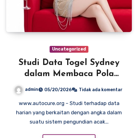
Uncategorized
Studi Data Togel Sydney
dalam Membaca Pola
Perubahan Angka Harian
admin
05/20/2026
Tidak ada komentar
www.autocure.org – Studi terhadap data
harian yang berkaitan dengan angka dalam
suatu sistem pengundian acak…