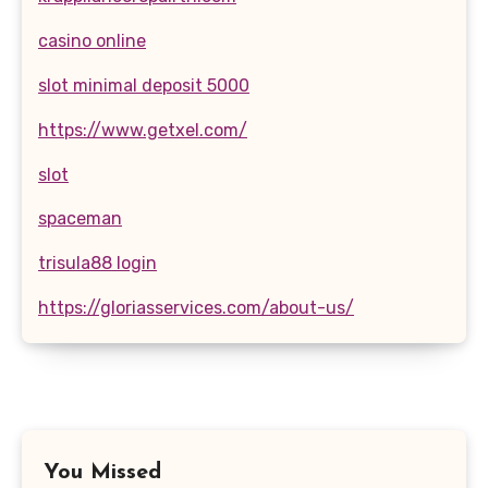
casino online
slot minimal deposit 5000
https://www.getxel.com/
slot
spaceman
trisula88 login
https://gloriasservices.com/about-us/
You Missed