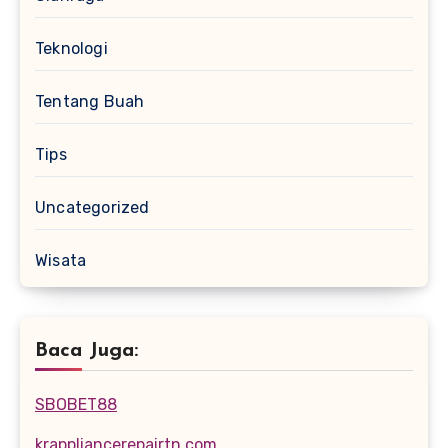
Teknologi
Tentang Buah
Tips
Uncategorized
Wisata
Baca Juga:
SBOBET88
krappliancerepairtn.com