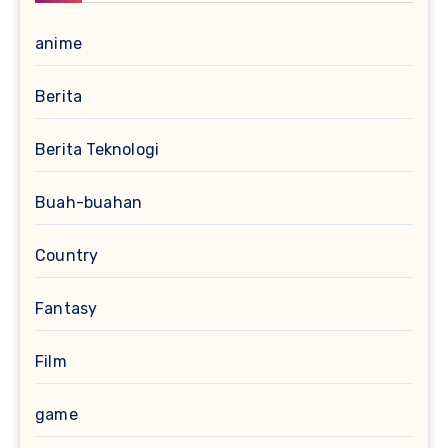
anime
Berita
Berita Teknologi
Buah-buahan
Country
Fantasy
Film
game