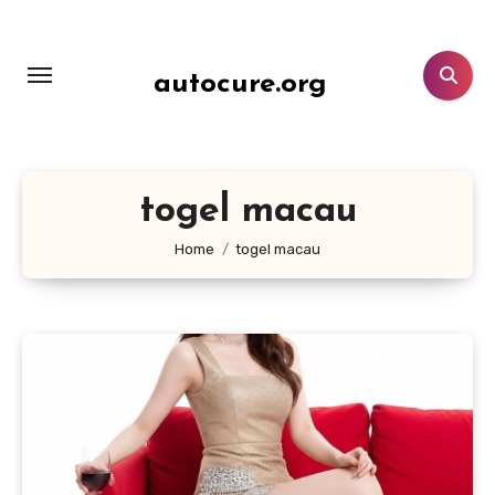
Lewati
ke
konten
autocure.org
togel macau
Home
togel macau