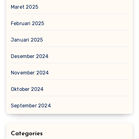
Maret 2025
Februari 2025
Januari 2025
Desember 2024
November 2024
Oktober 2024
September 2024
Categories