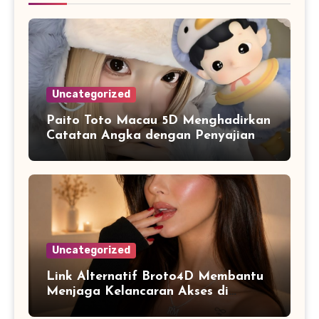
Uncategorized
Paito Toto Macau 5D Menghadirkan
Catatan Angka dengan Penyajian
Informasi yang Lebih Rapi
Uncategorized
Link Alternatif Broto4D Membantu
Menjaga Kelancaran Akses di
Berbagai Kondisi Jaringan