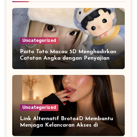
Uncategorized
Paito Toto Macau 5D Menghadirkan
Catatan Angka dengan Penyajian
Informasi yang Lebih Rapi
Uncategorized
Link Alternatif Broto4D Membantu
Menjaga Kelancaran Akses di
Berbagai Kondisi Jaringan