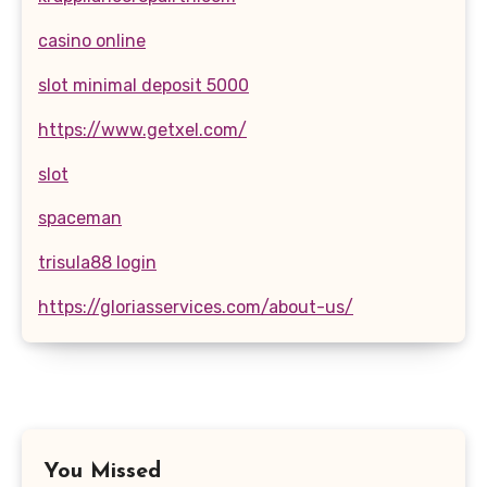
casino online
slot minimal deposit 5000
https://www.getxel.com/
slot
spaceman
trisula88 login
https://gloriasservices.com/about-us/
You Missed