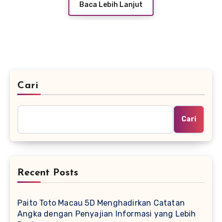
Baca Lebih Lanjut
Cari
Cari
Recent Posts
Paito Toto Macau 5D Menghadirkan Catatan
Angka dengan Penyajian Informasi yang Lebih