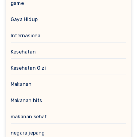
game
Gaya Hidup
Internasional
Kesehatan
Kesehatan Gizi
Makanan
Makanan hits
makanan sehat
negara jepang