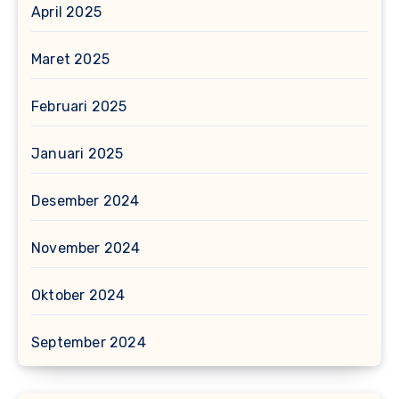
April 2025
Maret 2025
Februari 2025
Januari 2025
Desember 2024
November 2024
Oktober 2024
September 2024