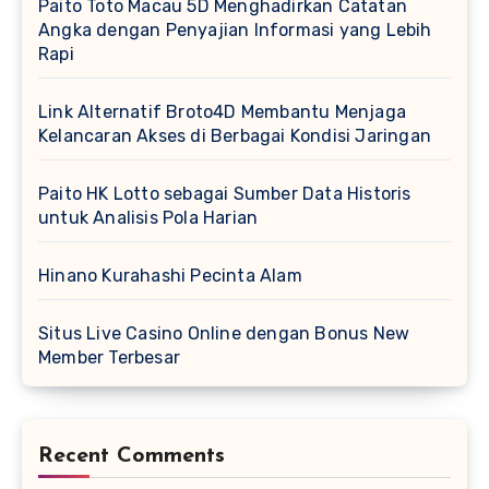
Paito Toto Macau 5D Menghadirkan Catatan
Angka dengan Penyajian Informasi yang Lebih
Rapi
Link Alternatif Broto4D Membantu Menjaga
Kelancaran Akses di Berbagai Kondisi Jaringan
Paito HK Lotto sebagai Sumber Data Historis
untuk Analisis Pola Harian
Hinano Kurahashi Pecinta Alam
Situs Live Casino Online dengan Bonus New
Member Terbesar
Recent Comments