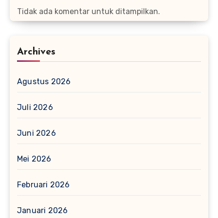
Tidak ada komentar untuk ditampilkan.
Archives
Agustus 2026
Juli 2026
Juni 2026
Mei 2026
Februari 2026
Januari 2026