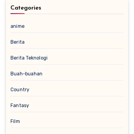
Categories
anime
Berita
Berita Teknologi
Buah-buahan
Country
Fantasy
Film