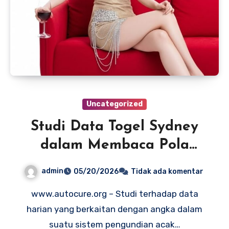
Uncategorized
Studi Data Togel Sydney
dalam Membaca Pola
Perubahan Angka Harian
admin
05/20/2026
Tidak ada komentar
www.autocure.org – Studi terhadap data
harian yang berkaitan dengan angka dalam
suatu sistem pengundian acak…