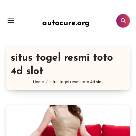
Lewati
ke
konten
autocure.org
situs togel resmi toto
4d slot
Home
situs togel resmi toto 4d slot