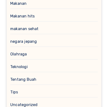
Makanan
Makanan hits
makanan sehat
negara jepang
Olahraga
Teknologi
Tentang Buah
Tips
Uncategorized