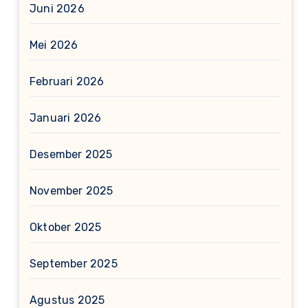
Juni 2026
Mei 2026
Februari 2026
Januari 2026
Desember 2025
November 2025
Oktober 2025
September 2025
Agustus 2025