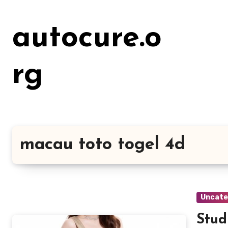
Lewati
ke
autocure.o
konten
rg
macau toto togel 4d
Uncate
Stud