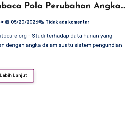
baca Pola Perubahan Angka
ian
in
05/20/2026
Tidak ada komentar
an dengan angka dalam suatu sistem pengundian
Lebih Lanjut