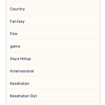
Country
Fantasy
Film
game
Gaya Hidup
Internasional
Kesehatan
Kesehatan Gizi