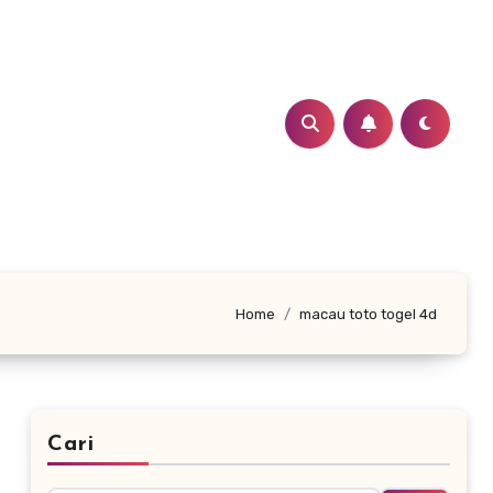
Home
macau toto togel 4d
Cari