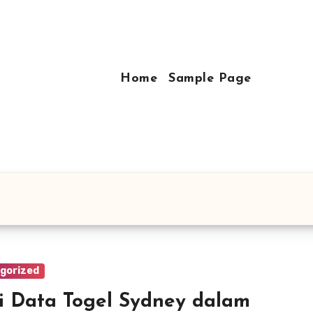
Home
Sample Page
gorized
i Data Togel Sydney dalam